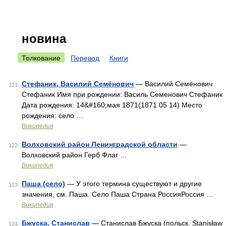
новина
Толкование
Перевод
Книги
Стефаник, Василий Семёнович
— Василий Семёнович
121
Стефаник Имя при рождении: Василь Семенович Стефаник
Дата рождения: 14&#160;мая 1871(1871 05 14) Место
рождения: село …
Википедия
Волховский район Ленинградской области
—
122
Волховский район Герб Флаг …
Википедия
Паша (село)
— У этого термина существуют и другие
123
значения, см. Паша. Село Паша Страна РоссияРоссия …
Википедия
Бжуска, Станислав
— Станислав Бжуска (польск. Stanisław
124