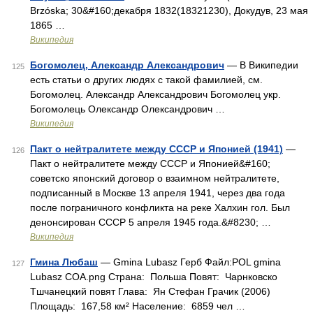
Brzóska; 30&#160;декабря 1832(18321230), Докудув, 23 мая
1865 …
Википедия
Богомолец, Александр Александрович
— В Википедии
125
есть статьи о других людях с такой фамилией, см.
Богомолец. Александр Александрович Богомолец укр.
Богомолець Олександр Олександрович …
Википедия
Пакт о нейтралитете между СССР и Японией (1941)
—
126
Пакт о нейтралитете между СССР и Японией&#160;
советско японский договор о взаимном нейтралитете,
подписанный в Москве 13 апреля 1941, через два года
после пограничного конфликта на реке Халхин гол. Был
денонсирован СССР 5 апреля 1945 года.&#8230; …
Википедия
Гмина Любаш
— Gmina Lubasz Герб Файл:POL gmina
127
Lubasz COA.png Страна: Польша Повят: Чарнковско
Тшчанецкий повят Глава: Ян Стефан Грачик (2006)
Площадь: 167,58 км² Население: 6859 чел …