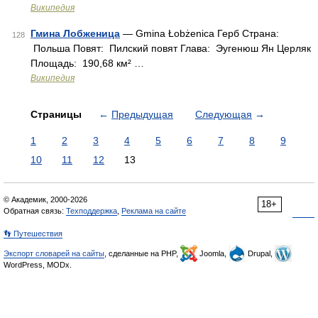
Википедия
Гмина Лобженица
— Gmina Łobżenica Герб Страна:
128
Польша Повят: Пилский повят Глава: Эугенюш Ян Церляк
Площадь: 190,68 км² …
Википедия
Страницы
←
Предыдущая
Следующая
→
1
2
3
4
5
6
7
8
9
10
11
12
13
© Академик, 2000-2026
18+
Обратная связь:
Техподдержка
,
Реклама на сайте
👣 Путешествия
Экспорт словарей на сайты
, сделанные на PHP,
Joomla,
Drupal,
WordPress, MODx.